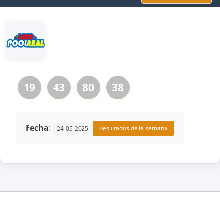
19
43
80
38
Fecha
:
Resultados de la semana
24-05-2025