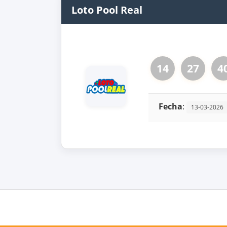
Loto Pool Real
14
27
4
Fecha
:
13-03-2026