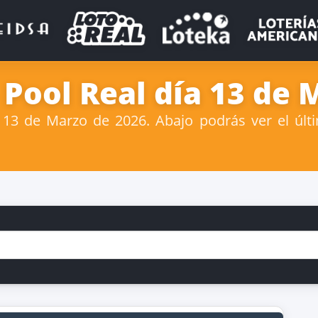
 Pool Real día 13 de 
13 de Marzo de 2026. Abajo podrás ver el últi