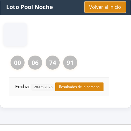
Loto Pool Noche
Volver al inicio
00
06
74
91
Fecha
:
Resultados de la semana
28-05-2026