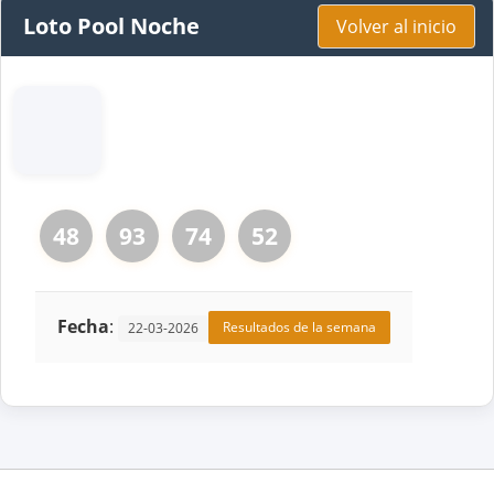
Loto Pool Noche
Volver al inicio
48
93
74
52
Fecha
:
Resultados de la semana
22-03-2026