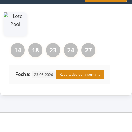
14
18
23
24
27
Fecha
:
Resultados de la semana
23-05-2026