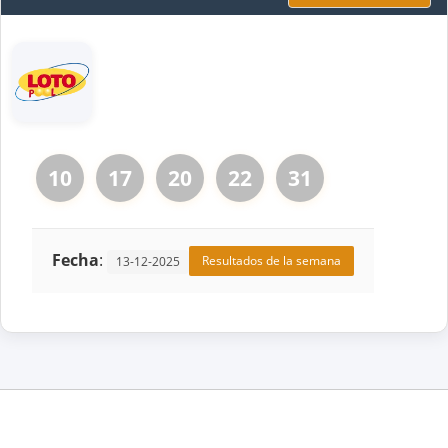
10
17
20
22
31
Fecha
:
Resultados de la semana
13-12-2025