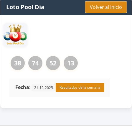
Loto Pool Día
Volver al inicio
38
74
52
13
Fecha
:
Resultados de la semana
21-12-2025