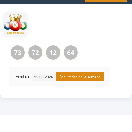
73
72
12
64
Fecha
:
Resultados de la semana
19-03-2026