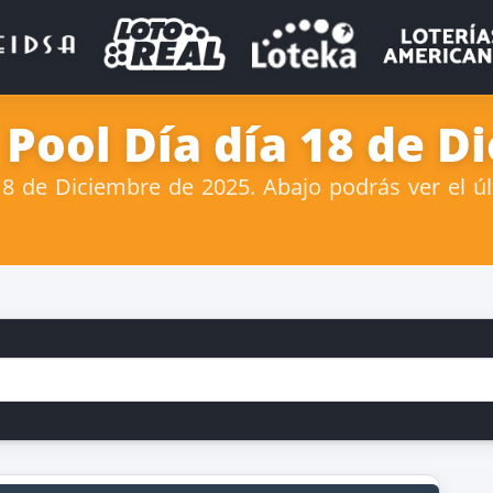
 Pool Día día 18 de D
 de Diciembre de 2025. Abajo podrás ver el úl