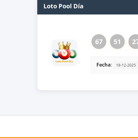
Loto Pool Día
67
51
2
Fecha
:
18-12-2025