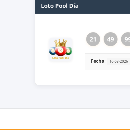
Loto Pool Día
21
49
9
Fecha
:
16-03-2026