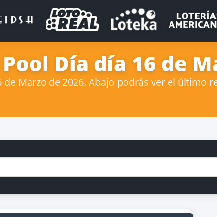
 Pool Día día 16 de M
de Marzo de 2026. Abajo podrás ver el último re