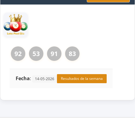
92
53
91
83
Fecha
:
Resultados de la semana
14-05-2026