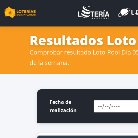
Resultados Loto
Comprobar resultado Loto Pool Día 05 
de la semana.
Fecha de
realización