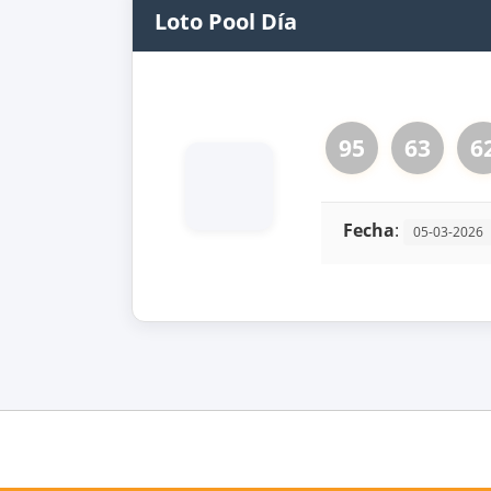
Loto Pool Día
95
63
6
Fecha
:
05-03-2026