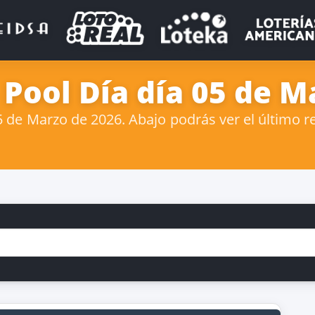
 Pool Día día 05 de M
de Marzo de 2026. Abajo podrás ver el último re