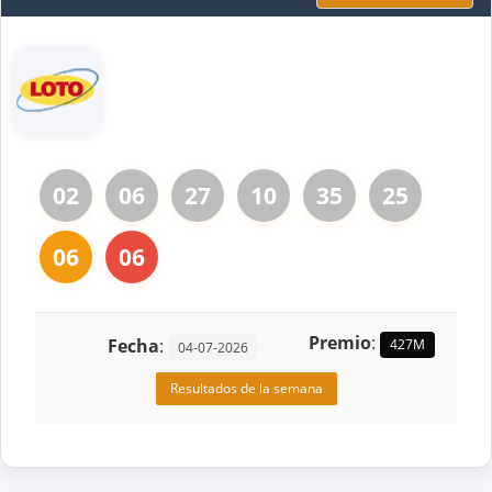
02
06
27
10
35
25
06
06
Premio
:
Fecha
:
427M
04-07-2026
Resultados de la semana