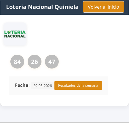
Lotería Nacional Quiniela
Volver al inicio
84
26
47
Fecha
:
Resultados de la semana
29-05-2026