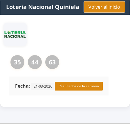
Lotería Nacional Quiniela
Volver al inicio
35
44
63
Fecha
:
Resultados de la semana
21-03-2026