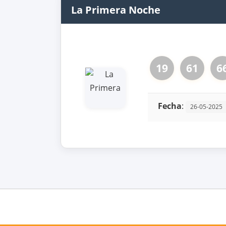
La Primera Noche
19
61
6
Fecha
:
26-05-2025