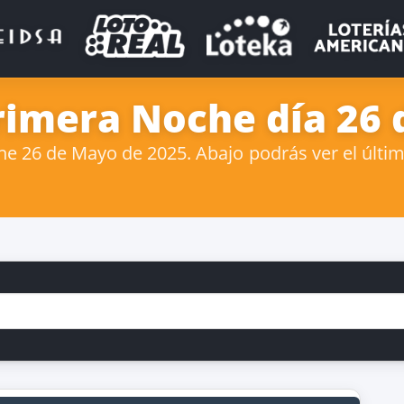
rimera Noche día 26
 26 de Mayo de 2025. Abajo podrás ver el últim