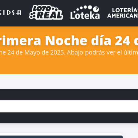
rimera Noche día 24
 24 de Mayo de 2025. Abajo podrás ver el últim