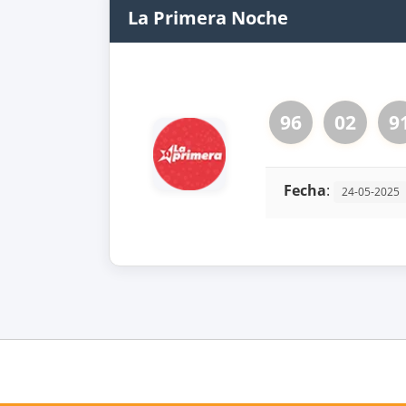
La Primera Noche
96
02
9
Fecha
:
24-05-2025