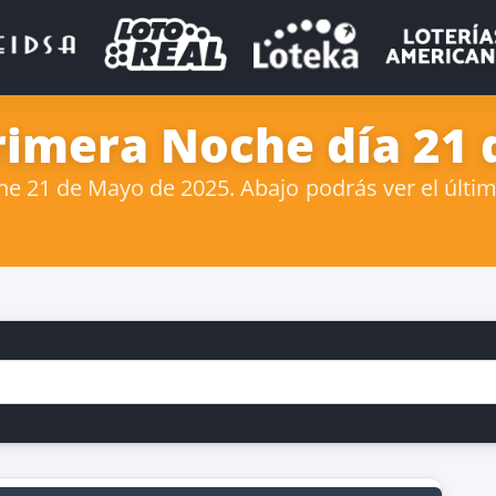
rimera Noche día 21
 21 de Mayo de 2025. Abajo podrás ver el últim