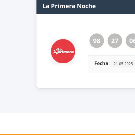
La Primera Noche
98
27
0
Fecha
:
21-05-2025