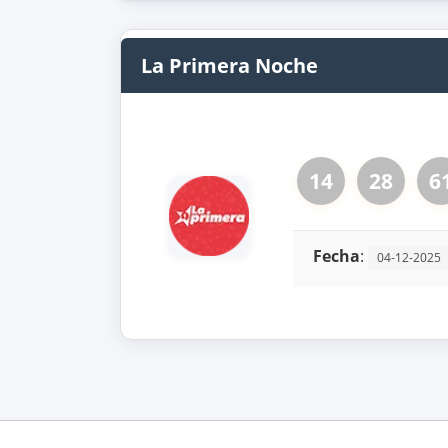
La Primera Noche
14
28
6
Fecha
:
04-12-2025