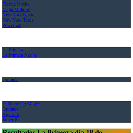
Florida Noche
Mega Millions
New York Noche
New York Tarde
Powerball
La Primera
La Primera Noche
Quiniela
El Quemaito Mayor
Quiniela
Agarra 4
Super Pale
Resultados La Primera día 18 de