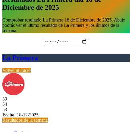
Diciembre de 2025
Comprobar resultado La Primera 18 de Diciembre de 2025. Abajo
podrás ver el último resultado de La Primera y los últimos de la
semana.
Fecha de realización
La Primera
Volver al inicio
39
54
53
Fecha
:
18-12-2025
Resultados de la semana