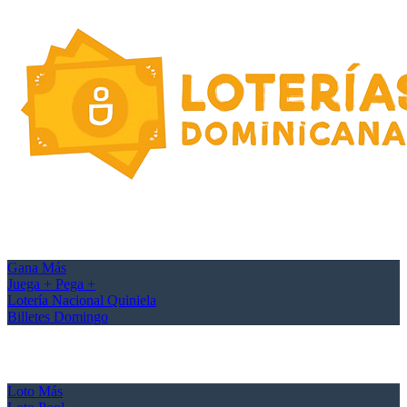
Gana Más
Juega + Pega +
Lotería Nacional Quiniela
Billetes Domingo
Loto Más