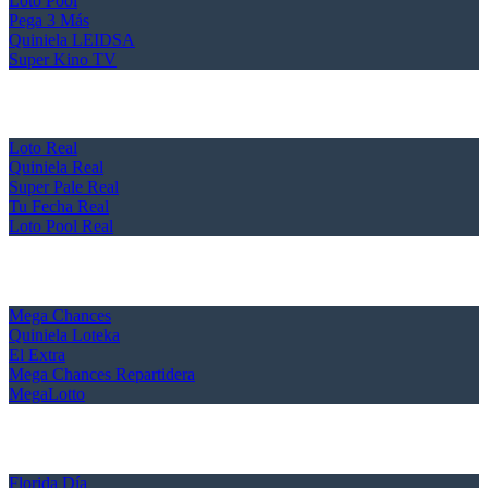
Loto Pool
Pega 3 Más
Quiniela LEIDSA
Super Kino TV
Loto Real
Quiniela Real
Super Pale Real
Tu Fecha Real
Loto Pool Real
Mega Chances
Quiniela Loteka
El Extra
Mega Chances Repartidera
MegaLotto
Florida Día