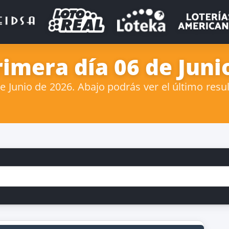
imera día 06 de Juni
Junio de 2026. Abajo podrás ver el último resul