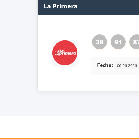
La Primera
38
94
8
Fecha
:
06-06-2026