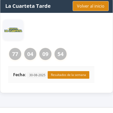
La Cuarteta Tarde
Volver al inicio
77
04
09
54
Fecha
:
Resultados de la semana
30-08-2025