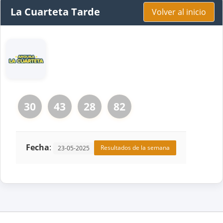
La Cuarteta Tarde
Volver al inicio
30
43
28
82
Fecha
:
Resultados de la semana
23-05-2025