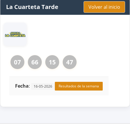
La Cuarteta Tarde
Volver al inicio
07
66
15
47
Fecha
:
Resultados de la semana
16-05-2026