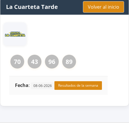
La Cuarteta Tarde
Volver al inicio
70
43
96
89
Fecha
:
Resultados de la semana
08-06-2026