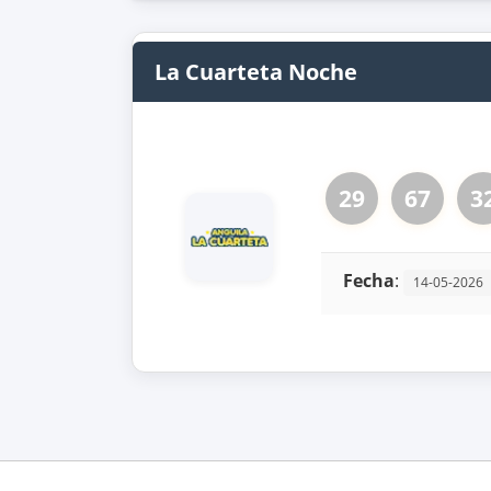
La Cuarteta Noche
29
67
3
Fecha
:
14-05-2026