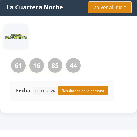
La Cuarteta Noche
Volver al inicio
61
16
85
44
Fecha
:
Resultados de la semana
09-06-2026