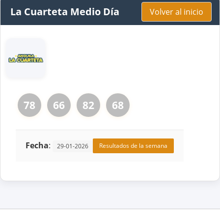
La Cuarteta Medio Día
Volver al inicio
78
66
82
68
Fecha
:
Resultados de la semana
29-01-2026