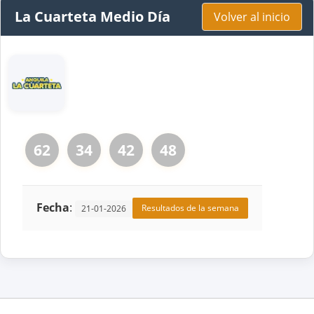
La Cuarteta Medio Día
Volver al inicio
62
34
42
48
Fecha
:
Resultados de la semana
21-01-2026