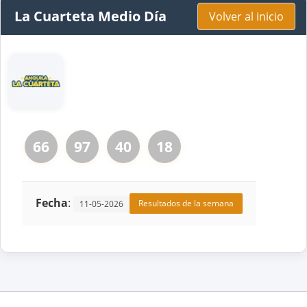
La Cuarteta Medio Día
Volver al inicio
66
97
40
18
Fecha
:
Resultados de la semana
11-05-2026