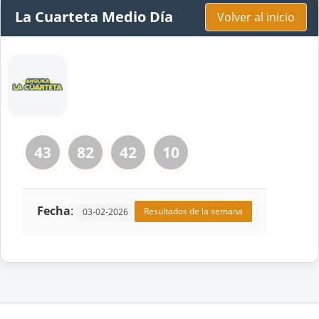
La Cuarteta Medio Día
Volver al inicio
43
82
42
10
Fecha
:
Resultados de la semana
03-02-2026