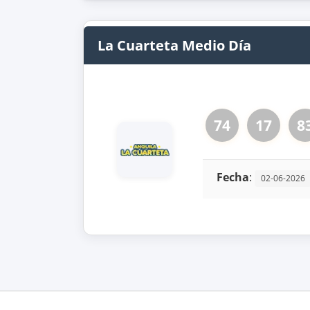
La Cuarteta Medio Día
74
17
8
Fecha
:
02-06-2026