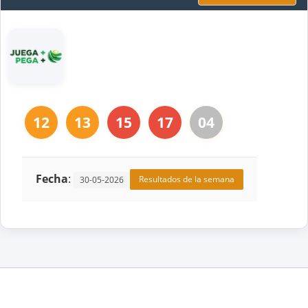
12
13
15
17
04
Fecha
:
Resultados de la semana
30-05-2026