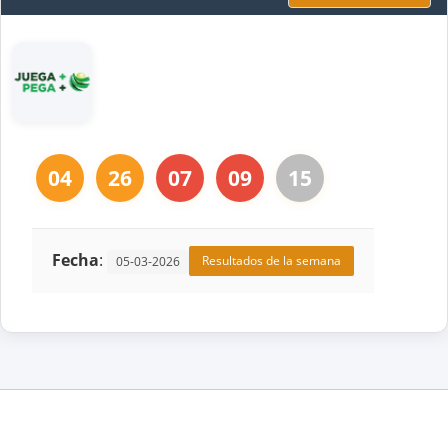
04
26
07
09
15
Fecha
:
Resultados de la semana
05-03-2026