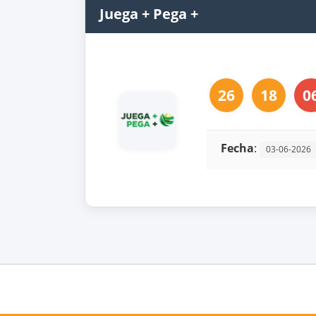
Juega + Pega +
26
18
0
Fecha
:
03-06-2026