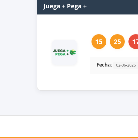
Juega + Pega +
15
25
1
Fecha
:
02-06-2026