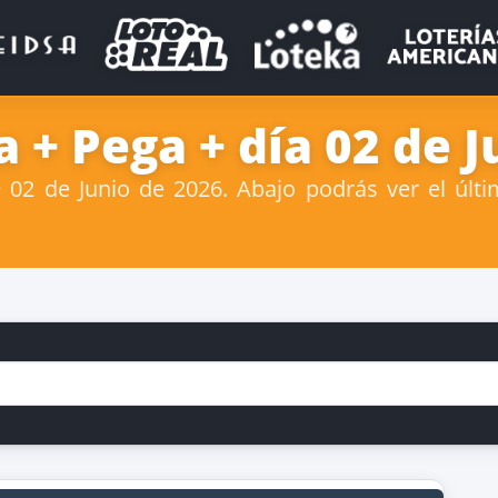
 + Pega + día 02 de J
02 de Junio de 2026. Abajo podrás ver el últi