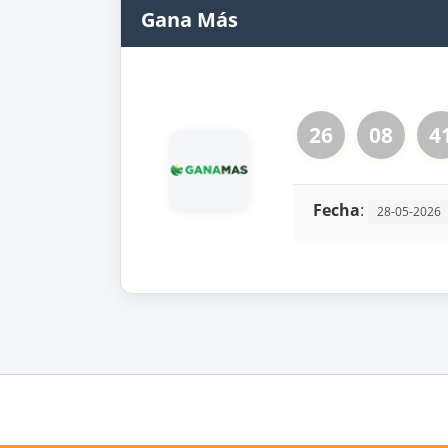
Gana Más
26
08
4
Fecha
:
28-05-2026