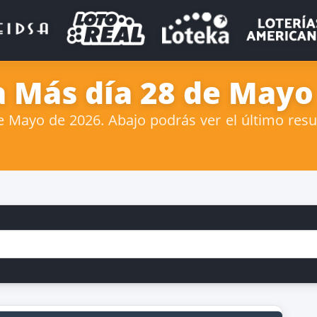
 Más día 28 de Mayo
Mayo de 2026. Abajo podrás ver el último resul