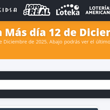
 Más día 12 de Dicie
Diciembre de 2025. Abajo podrás ver el último