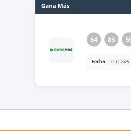
Gana Más
64
83
5
Fecha
:
12-12-2025