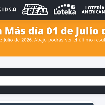
 Más día 01 de Julio 
ulio de 2026. Abajo podrás ver el último resu