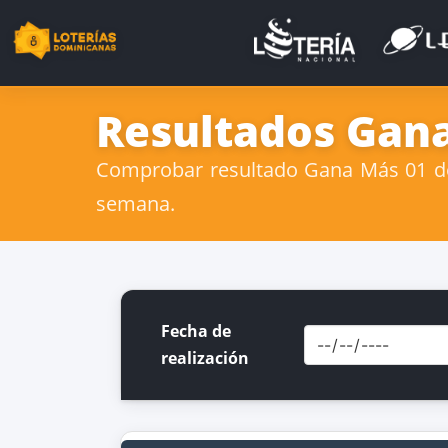
Resultados Gana
Comprobar resultado Gana Más 01 de J
semana.
Fecha de
realización