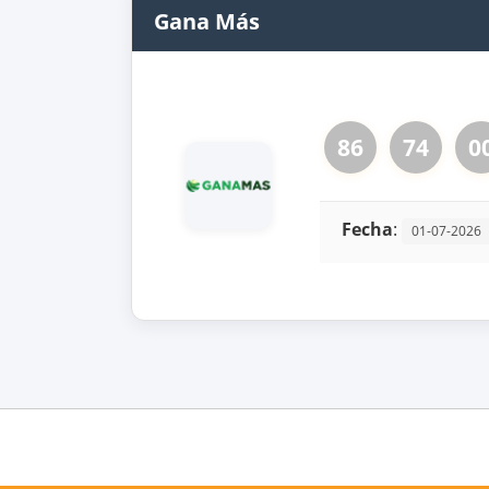
Gana Más
86
74
0
Fecha
:
01-07-2026