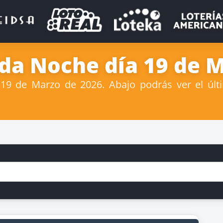
ida Noche día 19 de 
19 de Marzo de 2026. Abajo podrás ver el últi