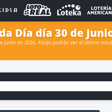
da Día día 30 de Juni
 Junio de 2026. Abajo podrás ver el último result