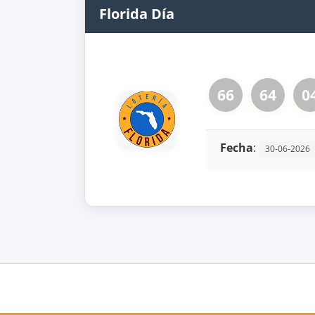
Florida Día
66
64
0
Fecha
:
30-06-2026