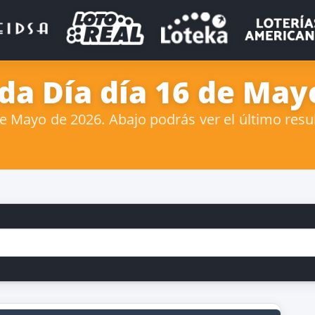
ida Día día 16 de May
 Mayo de 2026. Abajo podrás ver el último result