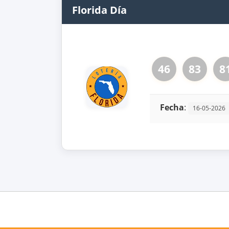
Florida Día
46
83
8
Fecha
:
16-05-2026