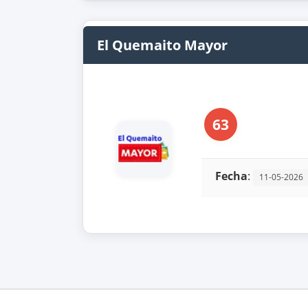
El Quemaito Mayor
63
Fecha
:
11-05-2026