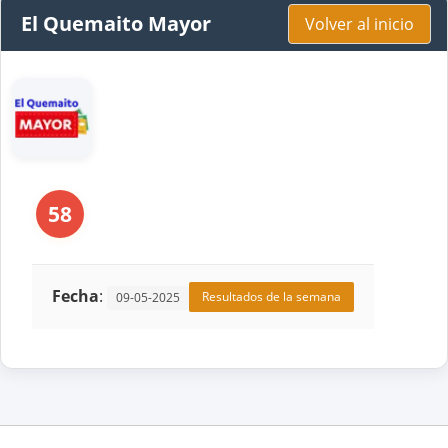
El Quemaito Mayor
Volver al inicio
58
Fecha
:
Resultados de la semana
09-05-2025