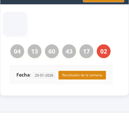
04
13
60
43
17
02
Fecha
:
Resultados de la semana
20-01-2026