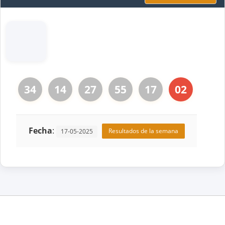
34
14
27
55
17
02
Fecha
:
Resultados de la semana
17-05-2025