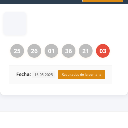
25
26
01
36
21
03
Fecha
:
Resultados de la semana
16-05-2025