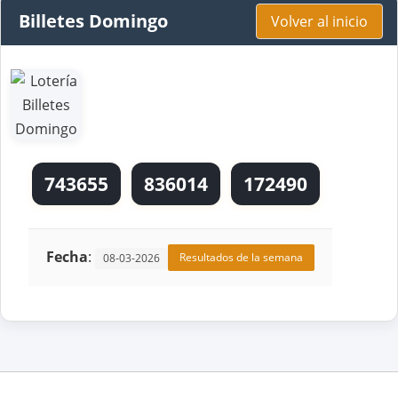
Billetes Domingo
Volver al inicio
743655
836014
172490
Fecha
:
Resultados de la semana
08-03-2026