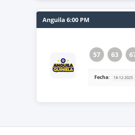
Anguila 6:00 PM
57
63
6
Fecha
:
18-12-2025