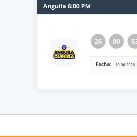
Anguila 6:00 PM
26
80
5
Fecha
:
10-06-2026