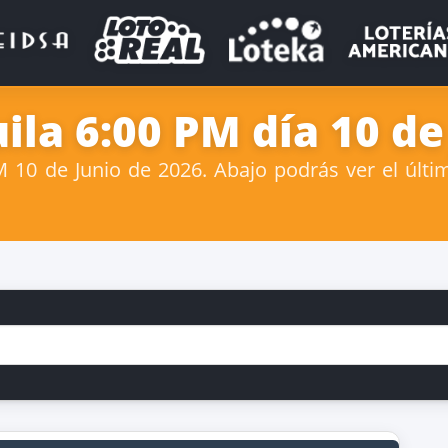
la 6:00 PM día 10 de
10 de Junio de 2026. Abajo podrás ver el últi